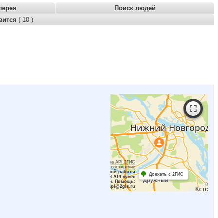
лерея
Поиск людей
вится
( 10 )
Работает на API 2ГИС
Лицензионное соглашение
Для корректной работы
Доехать с 2ГИС
Raster JS API нужен
ключ. Помощь:
api@2gis.ru