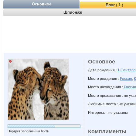
Основное
Блог
( 1 )
Шпионаж
Основное
Дата рождения :
1 Сентяб
Место рождения :
Россия
,
К
Место нахождения :
Россия
Место проживания : не ука
Любимые места : не указа
Интересы : не указаны
Комплименты
Портрет заполнен на 65 %