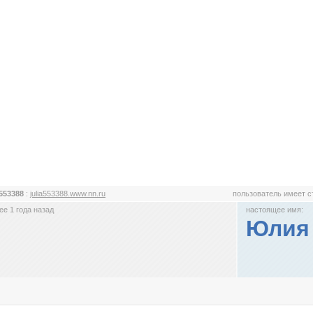
a553388
:
julia553388.www.nn.ru
пользователь имеет 
е 1 года назад
настоящее имя:
Юлия