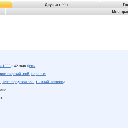
Друзья
( 90 )
Га
Мне нра
ря
1983
г. 42 года
Девы
расноярский край
,
Норильск
,
Нижегородская обл.
,
Нижний Новгород
зано
ны