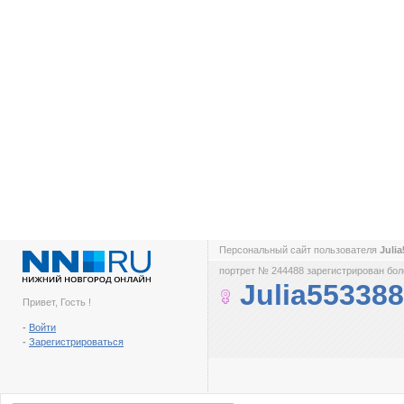
Персональный сайт пользователя
Juli
портрет № 244488 зарегистрирован боле
Julia553388
Привет, Гость !
-
Войти
-
Зарегистрироваться