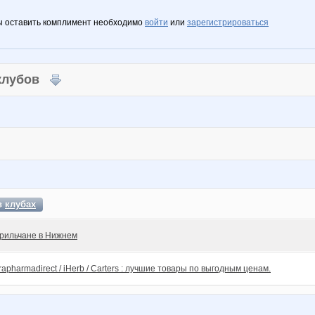
ы оставить комплимент необходимо
войти
или
зарегистрироваться
 клубов
 в
клубах
рильчане в Нижнем
rapharmadirect / iHerb / Carters : лучшие товары по выгодным ценам.