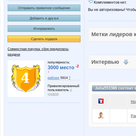
Комплиментов нет.
Отправить приватное сообщение
Вы не авторизованы! Чтоб
Добавить в друзья
Игнорировать
Метки лидеров
Сделать подарок
Совместная покупка: сбор предоплаты,
раздачи
Интервью
популярность:
-2
3000 место
↓
рейтинг
5914
?
Привилегированный
Julia553388 состоит
пользователь
4
уровня
Но
Pa