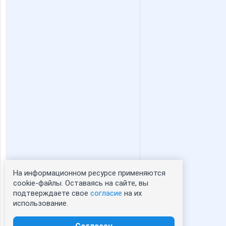
На информационном ресурсе применяются
Статистика портрета:
cookie-файлы. Оставаясь на сайте, вы
подтверждаете свое
согласие
на их
сейчас просматривают портрет - 0
использование.
зарегистрированные пользователи
посетившие портрет за 7 дней - 0